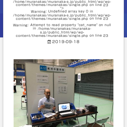
on line
7
/home/muranakas/muranaka-s.jp/public_html/wp/wp-
content/themes/muranakas/single.php on line
23
">
: Undefined array key 0 in
Warning
: Undefined array key 0 in
Warning
/home/muranakas/muranaka-s.jp/public_html/wp/wp-
/home/muranakas/muranaka-
on line
content/themes/muranakas/single.php
23
s.jp/public_html/wp/wp-
on line
content/themes/muranakas/single.php
7
: Attempt to read property "cat_name" on null
Warning
in
/home/muranakas/muranaka-
s.jp/public_html/wp/wp-
: Attempt to read property "slug" on null in
Warning
on line
content/themes/muranakas/single.php
23
/home/muranakas/muranaka-
2019-09-18
s.jp/public_html/wp/wp-
on line
content/themes/muranakas/single.php
7