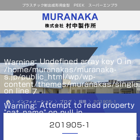
プラスチック射出成形用金型 PEEK スーパーエンプラ
: Undefined array key 0 in
Warning
/home/muranakas/muranaka-
s.jp/public_html/wp/wp-
content/themes/muranakas/single
on line
7
インフォメーション
ブログ
採用
201905-1
: Attempt to read property
Warning
"cat_name" on null in
/home/muranakas/muranaka-
201905-1
s.jp/public_html/wp/wp-
content/themes/muranakas/single