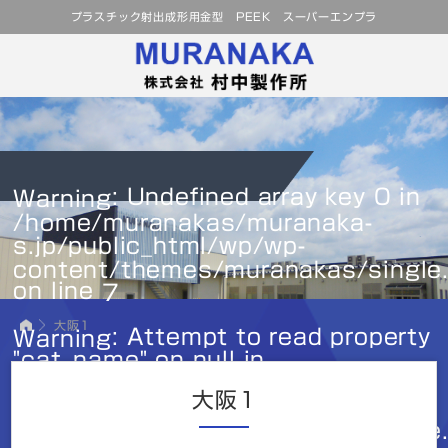
プラスチック射出成形用金型 PEEK スーパーエンプラ
: Undefined array key 0 in
Warning
/home/muranakas/muranaka-
s.jp/public_html/wp/wp-
content/themes/muranakas/single
on line
7
大阪1
: Attempt to read property
Warning
"cat_name" on null in
/home/muranakas/muranaka-
大阪1
s.jp/public_html/wp/wp-
content/themes/muranakas/single