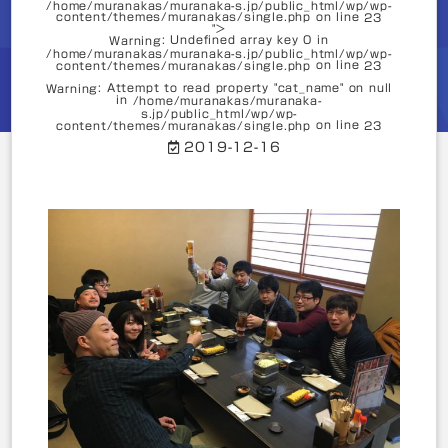
on line
7
/home/muranakas/muranaka-s.jp/public_html/wp/wp-
content/themes/muranakas/single.php on line
23
">
: Undefined array key 0 in
Warning
: Undefined array key 0 in
Warning
/home/muranakas/muranaka-s.jp/public_html/wp/wp-
/home/muranakas/muranaka-
on line
content/themes/muranakas/single.php
23
s.jp/public_html/wp/wp-
on line
content/themes/muranakas/single.php
7
: Attempt to read property "cat_name" on null
Warning
in
/home/muranakas/muranaka-
s.jp/public_html/wp/wp-
: Attempt to read property "slug" on null in
Warning
on line
content/themes/muranakas/single.php
23
/home/muranakas/muranaka-
2019-12-16
s.jp/public_html/wp/wp-
on line
content/themes/muranakas/single.php
7