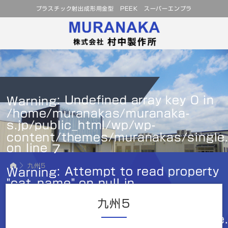
プラスチック射出成形用金型 PEEK スーパーエンプラ
: Undefined array key 0 in
Warning
/home/muranakas/muranaka-
s.jp/public_html/wp/wp-
content/themes/muranakas/single
on line
7
九州5
: Attempt to read property
Warning
"cat_name" on null in
/home/muranakas/muranaka-
九州5
s.jp/public_html/wp/wp-
content/themes/muranakas/single