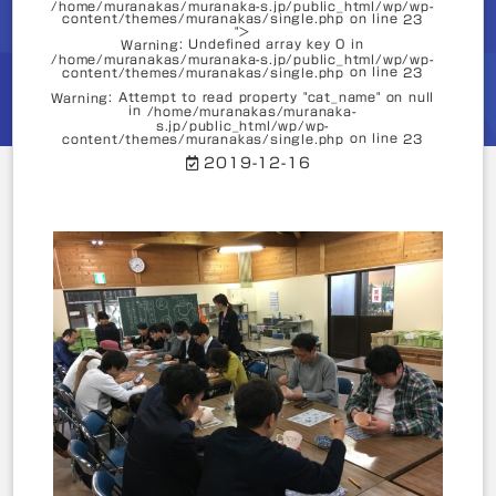
on line
7
/home/muranakas/muranaka-s.jp/public_html/wp/wp-
content/themes/muranakas/single.php on line
23
">
: Undefined array key 0 in
Warning
: Undefined array key 0 in
Warning
/home/muranakas/muranaka-s.jp/public_html/wp/wp-
/home/muranakas/muranaka-
on line
content/themes/muranakas/single.php
23
s.jp/public_html/wp/wp-
on line
content/themes/muranakas/single.php
7
: Attempt to read property "cat_name" on null
Warning
in
/home/muranakas/muranaka-
s.jp/public_html/wp/wp-
: Attempt to read property "slug" on null in
Warning
on line
content/themes/muranakas/single.php
23
/home/muranakas/muranaka-
2019-12-16
s.jp/public_html/wp/wp-
on line
content/themes/muranakas/single.php
7